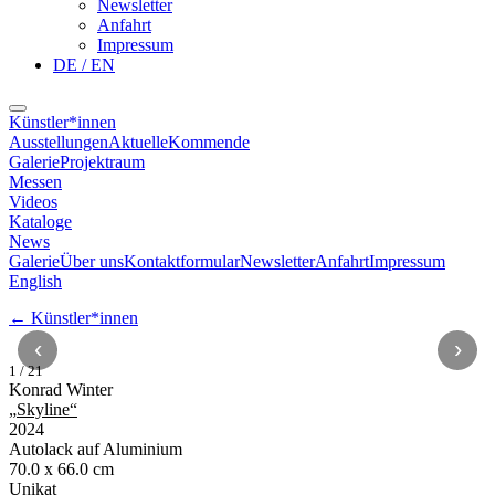
Newsletter
Anfahrt
Impressum
DE / EN
Künstler*innen
Ausstellungen
Aktuelle
Kommende
Galerie
Projektraum
Messen
Videos
Kataloge
News
Galerie
Über uns
Kontaktformular
Newsletter
Anfahrt
Impressum
English
←
Künstler*innen
‹
›
1
/
21
Konrad Winter
„
Skyline
“
2024
Autolack auf Aluminium
70.0 x 66.0 cm
Unikat