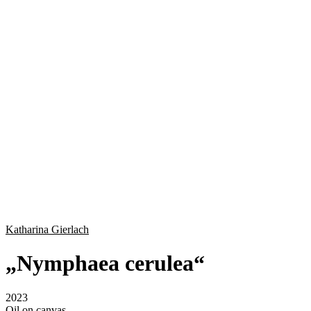
Katharina Gierlach
„
Nymphaea cerulea
“
2023
Oil on canvas