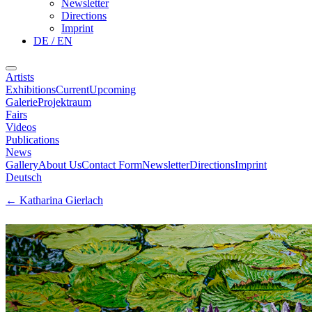
Newsletter
Directions
Imprint
DE / EN
Artists
Exhibitions
Current
Upcoming
Galerie
Projektraum
Fairs
Videos
Publications
News
Gallery
About Us
Contact Form
Newsletter
Directions
Imprint
Deutsch
←
Katharina Gierlach