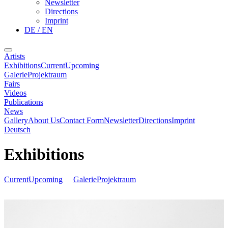
Newsletter
Directions
Imprint
DE / EN
Artists
Exhibitions
Current
Upcoming
Galerie
Projektraum
Fairs
Videos
Publications
News
Gallery
About Us
Contact Form
Newsletter
Directions
Imprint
Deutsch
Exhibitions
Current
Upcoming
Galerie
Projektraum