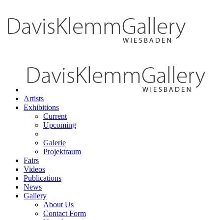
Artists
Exhibitions
Current
Upcoming
Galerie
Projektraum
Fairs
Videos
Publications
News
Gallery
About Us
Contact Form