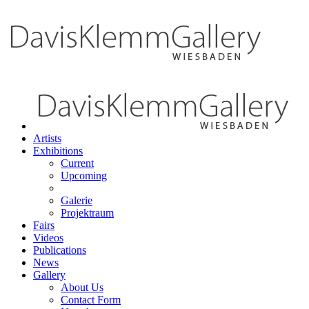
Artists
Exhibitions
Current
Upcoming
Galerie
Projektraum
Fairs
Videos
Publications
News
Gallery
About Us
Contact Form