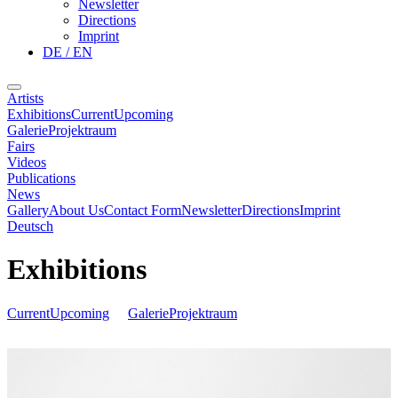
Newsletter
Directions
Imprint
DE / EN
Artists
Exhibitions
Current
Upcoming
Galerie
Projektraum
Fairs
Videos
Publications
News
Gallery
About Us
Contact Form
Newsletter
Directions
Imprint
Deutsch
Exhibitions
Current
Upcoming
Galerie
Projektraum