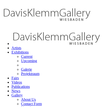
Artists
Exhibitions
Current
Upcoming
Galerie
Projektraum
Fairs
Videos
Publications
News
Gallery
About Us
Contact Form