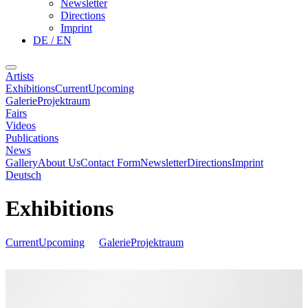
Newsletter
Directions
Imprint
DE / EN
Artists
Exhibitions
Current
Upcoming
Galerie
Projektraum
Fairs
Videos
Publications
News
Gallery
About Us
Contact Form
Newsletter
Directions
Imprint
Deutsch
Exhibitions
Current
Upcoming
Galerie
Projektraum