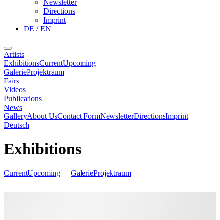
Newsletter
Directions
Imprint
DE / EN
Artists
Exhibitions
Current
Upcoming
Galerie
Projektraum
Fairs
Videos
Publications
News
Gallery
About Us
Contact Form
Newsletter
Directions
Imprint
Deutsch
Exhibitions
Current
Upcoming
Galerie
Projektraum