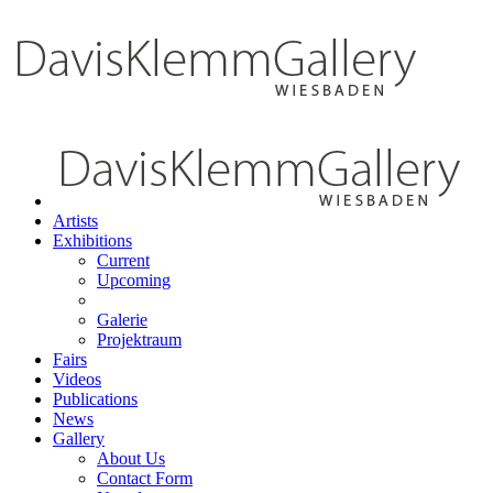
Artists
Exhibitions
Current
Upcoming
Galerie
Projektraum
Fairs
Videos
Publications
News
Gallery
About Us
Contact Form