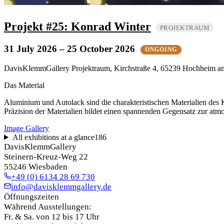
Projekt #25: Konrad Winter
PROJEKTRAUM
31 July 2026
– 25 October 2026
ONGOING
DavisKlemmGallery Projektraum, Kirchstraße 4, 65239 Hochheim 
Das Material
Aluminium und Autolack sind die charakteristischen Materialien des 
Präzision der Materialien bildet einen spannenden Gegensatz zur atm
Image Gallery
All exhibitions at a glance
186
DavisKlemmGallery
Steinern-Kreuz-Weg 22
55246 Wiesbaden
+49 (0) 6134 28 69 730
info@davisklemmgallery.de
Öffnungszeiten
Während Ausstellungen:
Fr. & Sa. von 12 bis 17 Uhr