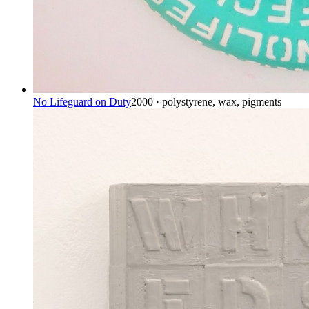
No Lifeguard on Duty
2000 · polystyrene, wax, pigments