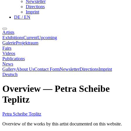
Newsletter
Directions
Imprint
DE / EN
Artists
Exhibitions
Current
Upcoming
Galerie
Projektraum
Fairs
Videos
Publications
News
Gallery
About Us
Contact Form
Newsletter
Directions
Imprint
Deutsch
Overview
—
Petra Scheibe
Teplitz
Petra Scheibe Teplitz
Overview of the works by this artist documented on this website.