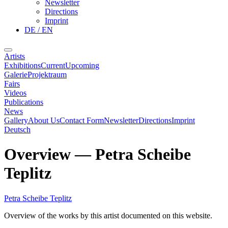
Newsletter
Directions
Imprint
DE / EN
Artists
Exhibitions
Current
Upcoming
Galerie
Projektraum
Fairs
Videos
Publications
News
Gallery
About Us
Contact Form
Newsletter
Directions
Imprint
Deutsch
Overview
—
Petra Scheibe
Teplitz
Petra Scheibe Teplitz
Overview of the works by this artist documented on this website.