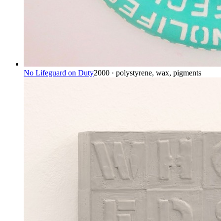
No Lifeguard on Duty
2000 · polystyrene, wax, pigments