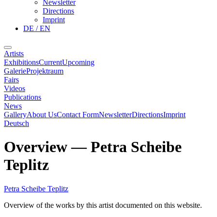
Newsletter
Directions
Imprint
DE / EN
Artists
Exhibitions
Current
Upcoming
Galerie
Projektraum
Fairs
Videos
Publications
News
Gallery
About Us
Contact Form
Newsletter
Directions
Imprint
Deutsch
Overview
—
Petra Scheibe
Teplitz
Petra Scheibe Teplitz
Overview of the works by this artist documented on this website.