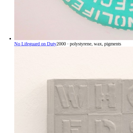
No Lifeguard on Duty
2000 · polystyrene, wax, pigments