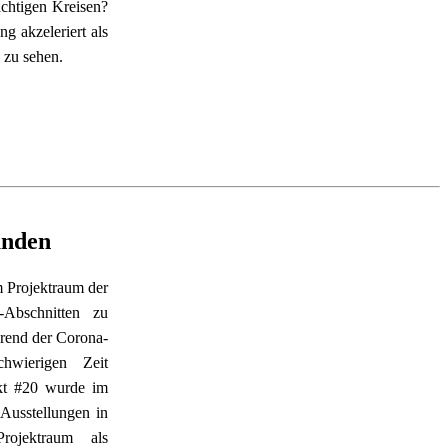
chtigen Kreisen? 
 akzeleriert als 
 zu sehen.
unden
m Projektraum der 
Abschnitten zu 
hrend der Corona-
wierigen Zeit 
kt #20 wurde im 
usstellungen in 
ojektraum als 