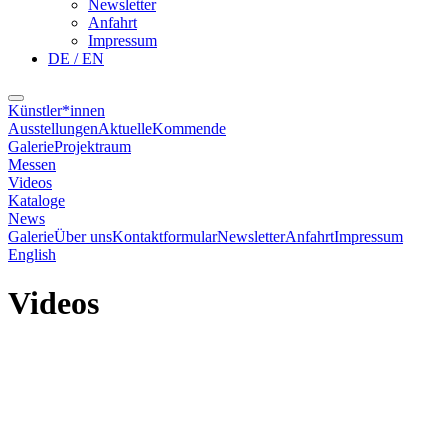
Newsletter
Anfahrt
Impressum
DE / EN
Künstler*innen
Ausstellungen
Aktuelle
Kommende
Galerie
Projektraum
Messen
Videos
Kataloge
News
Galerie
Über uns
Kontaktformular
Newsletter
Anfahrt
Impressum
English
Videos