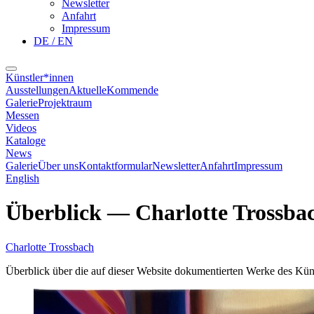
Newsletter
Anfahrt
Impressum
DE / EN
Künstler*innen
Ausstellungen
Aktuelle
Kommende
Galerie
Projektraum
Messen
Videos
Kataloge
News
Galerie
Über uns
Kontaktformular
Newsletter
Anfahrt
Impressum
English
Überblick
—
Charlotte Trossba
Charlotte Trossbach
Überblick über die auf dieser Website dokumentierten Werke des Küns