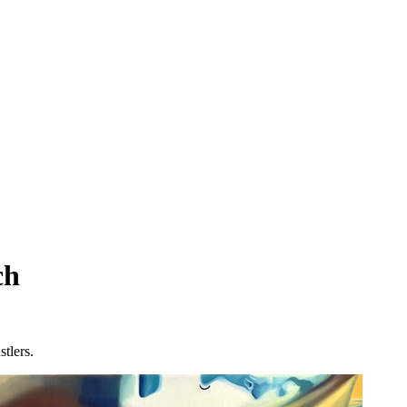
ch
tlers.