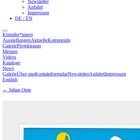
Newsletter
Anfahrt
Impressum
DE / EN
Künstler*innen
Ausstellungen
Aktuelle
Kommende
Galerie
Projektraum
Messen
Videos
Kataloge
News
Galerie
Über uns
Kontaktformular
Newsletter
Anfahrt
Impressum
English
←
Julian Opie