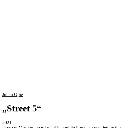
Julian Opie
„
Street 5
“
2021
laser-cut Museum board relief in a white frame as specified by the