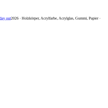
day out
2026 · Holzkörper, Acrylfarbe, Acrylglas, Gummi, Papier ·