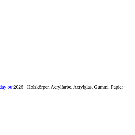
day out
2026 · Holzkörper, Acrylfarbe, Acrylglas, Gummi, Papier ·