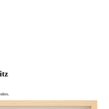
itz
tlers.