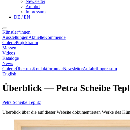
Newsletter
Anfahrt
Impressum
DE / EN
Künstler*innen
Ausstellungen
Aktuelle
Kommende
Galerie
Projektraum
Messen
Videos
Kataloge
News
Galerie
Über uns
Kontaktformular
Newsletter
Anfahrt
Impressum
English
Überblick
—
Petra Scheibe Tepl
Petra Scheibe Teplitz
Überblick über die auf dieser Website dokumentierten Werke des Küns