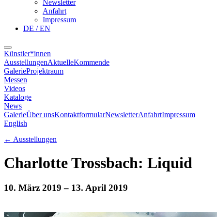
Newsletter
Anfahrt
Impressum
DE / EN
Künstler*innen
Ausstellungen
Aktuelle
Kommende
Galerie
Projektraum
Messen
Videos
Kataloge
News
Galerie
Über uns
Kontaktformular
Newsletter
Anfahrt
Impressum
English
←
Ausstellungen
Charlotte Trossbach: Liquid
10. März 2019
– 13. April 2019