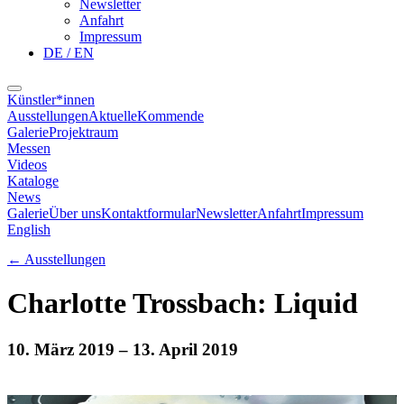
Newsletter
Anfahrt
Impressum
DE / EN
Künstler*innen
Ausstellungen
Aktuelle
Kommende
Galerie
Projektraum
Messen
Videos
Kataloge
News
Galerie
Über uns
Kontaktformular
Newsletter
Anfahrt
Impressum
English
←
Ausstellungen
Charlotte Trossbach: Liquid
10. März 2019
– 13. April 2019