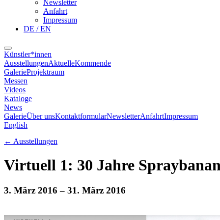
Newsletter
Anfahrt
Impressum
DE / EN
Künstler*innen
Ausstellungen
Aktuelle
Kommende
Galerie
Projektraum
Messen
Videos
Kataloge
News
Galerie
Über uns
Kontaktformular
Newsletter
Anfahrt
Impressum
English
←
Ausstellungen
Virtuell 1: 30 Jahre Spraybanane
3. März 2016
– 31. März 2016