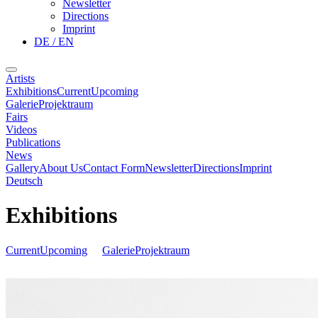
Newsletter
Directions
Imprint
DE / EN
Artists
Exhibitions
Current
Upcoming
Galerie
Projektraum
Fairs
Videos
Publications
News
Gallery
About Us
Contact Form
Newsletter
Directions
Imprint
Deutsch
Exhibitions
Current
Upcoming
Galerie
Projektraum