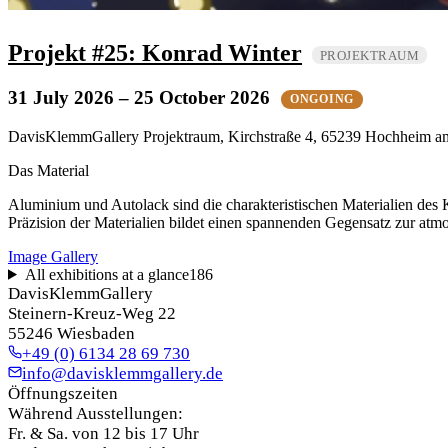
Projekt #25: Konrad Winter
PROJEKTRAUM
31 July 2026
– 25 October 2026
ONGOING
DavisKlemmGallery Projektraum, Kirchstraße 4, 65239 Hochheim 
Das Material
Aluminium und Autolack sind die charakteristischen Materialien des 
Präzision der Materialien bildet einen spannenden Gegensatz zur atm
Image Gallery
All exhibitions at a glance
186
DavisKlemmGallery
Steinern-Kreuz-Weg 22
55246 Wiesbaden
+49 (0) 6134 28 69 730
info@davisklemmgallery.de
Öffnungszeiten
Während Ausstellungen:
Fr. & Sa. von 12 bis 17 Uhr