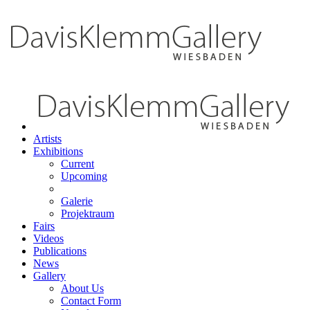
Artists
Exhibitions
Current
Upcoming
Galerie
Projektraum
Fairs
Videos
Publications
News
Gallery
About Us
Contact Form