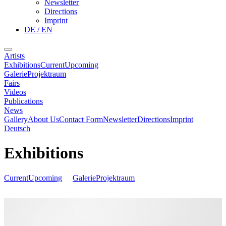
Newsletter
Directions
Imprint
DE / EN
Artists
Exhibitions
Current
Upcoming
Galerie
Projektraum
Fairs
Videos
Publications
News
Gallery
About Us
Contact Form
Newsletter
Directions
Imprint
Deutsch
Exhibitions
Current
Upcoming
Galerie
Projektraum