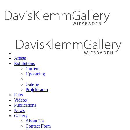
Artists
Exhibitions
Current
Upcoming
Galerie
Projektraum
Fairs
Videos
Publications
News
Gallery
About Us
Contact Form