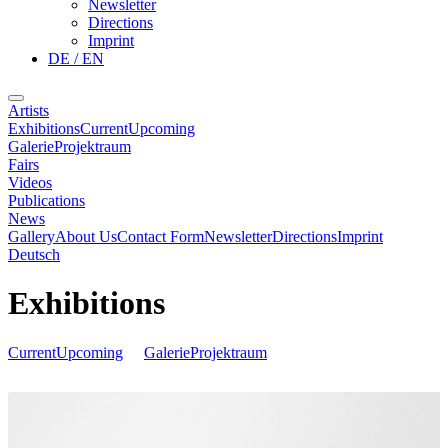
Newsletter
Directions
Imprint
DE / EN
Artists
Exhibitions
Current
Upcoming
Galerie
Projektraum
Fairs
Videos
Publications
News
Gallery
About Us
Contact Form
Newsletter
Directions
Imprint
Deutsch
Exhibitions
Current
Upcoming
Galerie
Projektraum