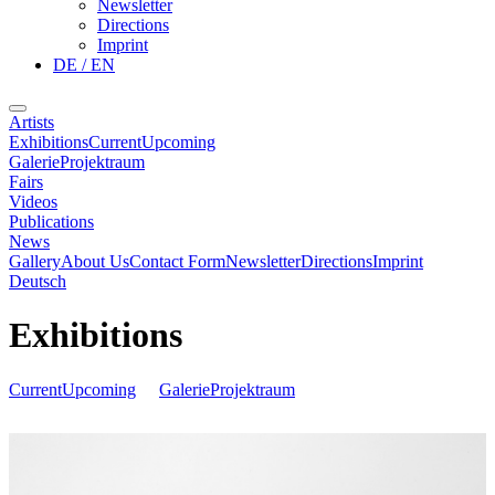
Newsletter
Directions
Imprint
DE / EN
Artists
Exhibitions
Current
Upcoming
Galerie
Projektraum
Fairs
Videos
Publications
News
Gallery
About Us
Contact Form
Newsletter
Directions
Imprint
Deutsch
Exhibitions
Current
Upcoming
Galerie
Projektraum