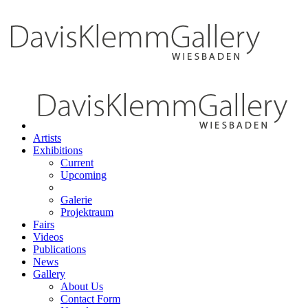
Artists
Exhibitions
Current
Upcoming
Galerie
Projektraum
Fairs
Videos
Publications
News
Gallery
About Us
Contact Form