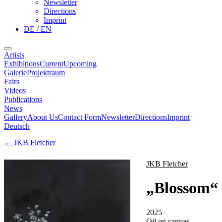
Newsletter
Directions
Imprint
DE / EN
Artists
Exhibitions
Current
Upcoming
Galerie
Projektraum
Fairs
Videos
Publications
News
Gallery
About Us
Contact Form
Newsletter
Directions
Imprint
Deutsch
←
JKB Fletcher
JKB Fletcher
„
Blossom
“
2025
Oil on canvas