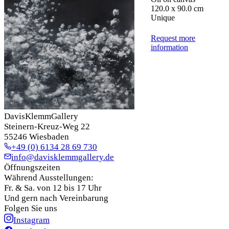
120.0 x 90.0 cm
Unique
Request more
information
DavisKlemmGallery
Steinern-Kreuz-Weg 22
55246 Wiesbaden
+49 (0) 6134 28 69 730
info@davisklemmgallery.de
Öffnungszeiten
Während Ausstellungen:
Fr. & Sa. von 12 bis 17 Uhr
Und gern nach Vereinbarung
Folgen Sie uns
Instagram