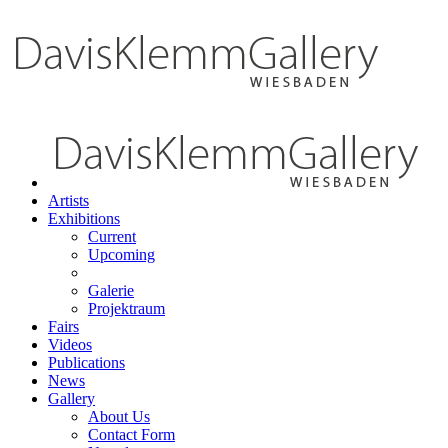
Artists
Exhibitions
Current
Upcoming
Galerie
Projektraum
Fairs
Videos
Publications
News
Gallery
About Us
Contact Form