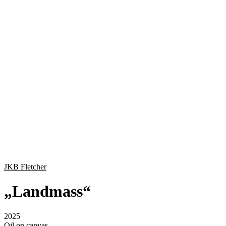
JKB Fletcher
„
Landmass
“
2025
Oil on canvas