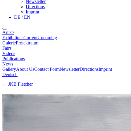
Newsletter
Directions
Imprint
DE / EN
Artists
Exhibitions
Current
Upcoming
Galerie
Projektraum
Fairs
Videos
Publications
News
Gallery
About Us
Contact Form
Newsletter
Directions
Imprint
Deutsch
←
JKB Fletcher