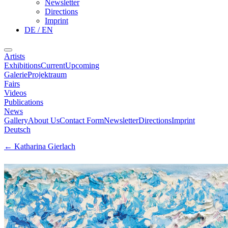
Newsletter
Directions
Imprint
DE / EN
Artists
Exhibitions
Current
Upcoming
Galerie
Projektraum
Fairs
Videos
Publications
News
Gallery
About Us
Contact Form
Newsletter
Directions
Imprint
Deutsch
←
Katharina Gierlach