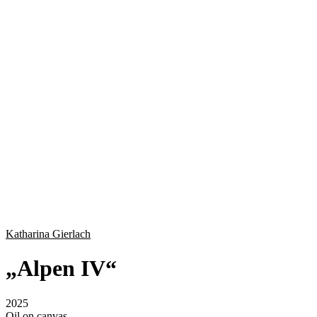
Katharina Gierlach
„
Alpen IV
“
2025
Oil on canvas