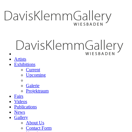
Artists
Exhibitions
Current
Upcoming
Galerie
Projektraum
Fairs
Videos
Publications
News
Gallery
About Us
Contact Form