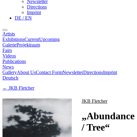
Newsletter
Directions
Imprint
DE / EN
Artists
Exhibitions
Current
Upcoming
Galerie
Projektraum
Fairs
Videos
Publications
News
Gallery
About Us
Contact Form
Newsletter
Directions
Imprint
Deutsch
←
JKB Fletcher
JKB Fletcher
„
Abundance
/ Tree
“