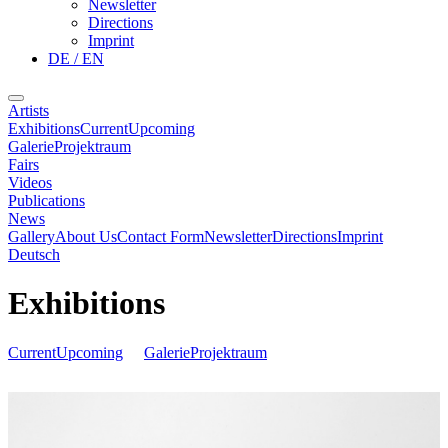
Newsletter
Directions
Imprint
DE / EN
Artists
Exhibitions
Current
Upcoming
Galerie
Projektraum
Fairs
Videos
Publications
News
Gallery
About Us
Contact Form
Newsletter
Directions
Imprint
Deutsch
Exhibitions
Current
Upcoming
Galerie
Projektraum