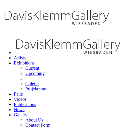
Artists
Exhibitions
Current
Upcoming
Galerie
Projektraum
Fairs
Videos
Publications
News
Gallery
About Us
Contact Form