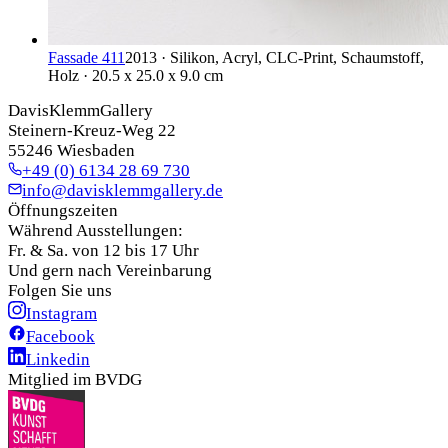
Fassade 411
2013 · Silikon, Acryl, CLC-Print, Schaumstoff,
Holz · 20.5 x 25.0 x 9.0 cm
DavisKlemmGallery
Steinern-Kreuz-Weg 22
55246 Wiesbaden
+49 (0) 6134 28 69 730
info@davisklemmgallery.de
Öffnungszeiten
Während Ausstellungen:
Fr. & Sa. von 12 bis 17 Uhr
Und gern nach Vereinbarung
Folgen Sie uns
Instagram
Facebook
Linkedin
Mitglied im BVDG