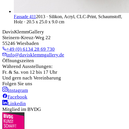
Fassade 411
2013 · Silikon, Acryl, CLC-Print, Schaumstoff,
Holz · 20.5 x 25.0 x 9.0 cm
DavisKlemmGallery
Steinern-Kreuz-Weg 22
55246 Wiesbaden
+49 (0) 6134 28 69 730
info@davisklemmgallery.de
Öffnungszeiten
Während Ausstellungen:
Fr. & Sa. von 12 bis 17 Uhr
Und gern nach Vereinbarung
Folgen Sie uns
Instagram
Facebook
Linkedin
Mitglied im BVDG