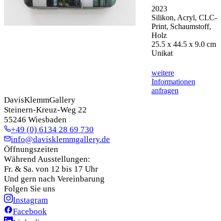
2023
Silikon, Acryl, CLC-
Print, Schaumstoff,
Holz
25.5 x 44.5 x 9.0 cm
Unikat
weitere
Informationen
anfragen
DavisKlemmGallery
Steinern-Kreuz-Weg 22
55246 Wiesbaden
+49 (0) 6134 28 69 730
info@davisklemmgallery.de
Öffnungszeiten
Während Ausstellungen:
Fr. & Sa. von 12 bis 17 Uhr
Und gern nach Vereinbarung
Folgen Sie uns
Instagram
Facebook