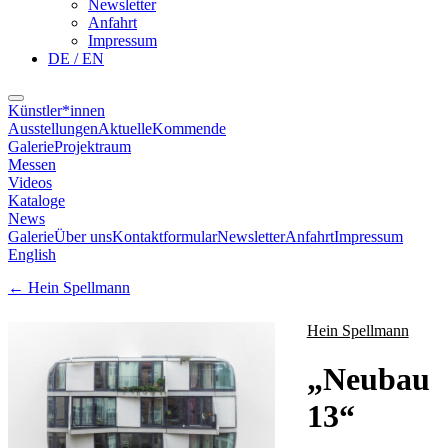
Newsletter
Anfahrt
Impressum
DE / EN
Künstler*innen
Ausstellungen
Aktuelle
Kommende
Galerie
Projektraum
Messen
Videos
Kataloge
News
Galerie
Über uns
Kontaktformular
Newsletter
Anfahrt
Impressum
English
←
Hein Spellmann
Hein Spellmann
„
Neubau
13
“