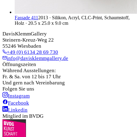
Fassade 411
2013 · Silikon, Acryl, CLC-Print, Schaumstoff,
Holz · 20.5 x 25.0 x 9.0 cm
DavisKlemmGallery
Steinern-Kreuz-Weg 22
55246 Wiesbaden
+49 (0) 6134 28 69 730
info@davisklemmgallery.de
Öffnungszeiten
Während Ausstellungen:
Fr. & Sa. von 12 bis 17 Uhr
Und gern nach Vereinbarung
Folgen Sie uns
Instagram
Facebook
Linkedin
Mitglied im BVDG