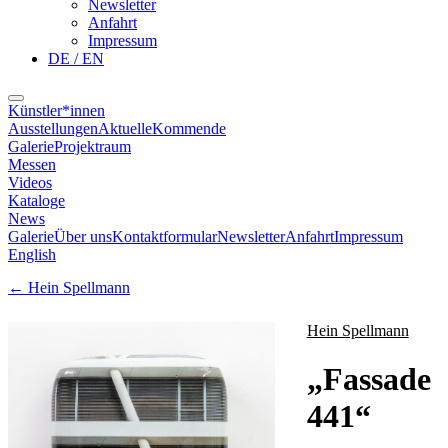
Newsletter
Anfahrt
Impressum
DE / EN
Künstler*innen
Ausstellungen
Aktuelle
Kommende
Galerie
Projektraum
Messen
Videos
Kataloge
News
Galerie
Über uns
Kontaktformular
Newsletter
Anfahrt
Impressum
English
←
Hein Spellmann
Hein Spellmann
„
Fassade
441
“