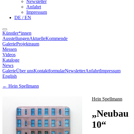
Newsletter
Anfahrt
Impressum
DE / EN
Künstler*innen
Ausstellungen
Aktuelle
Kommende
Galerie
Projektraum
Messen
Videos
Kataloge
News
Galerie
Über uns
Kontaktformular
Newsletter
Anfahrt
Impressum
English
←
Hein Spellmann
Hein Spellmann
„
Neubau
10
“