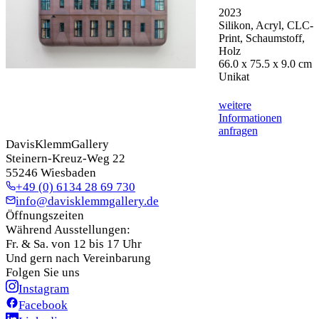
2023
Silikon, Acryl, CLC-
Print, Schaumstoff,
Holz
66.0 x 75.5 x 9.0 cm
Unikat
weitere
Informationen
anfragen
DavisKlemmGallery
Steinern-Kreuz-Weg 22
55246 Wiesbaden
+49 (0) 6134 28 69 730
info@davisklemmgallery.de
Öffnungszeiten
Während Ausstellungen:
Fr. & Sa. von 12 bis 17 Uhr
Und gern nach Vereinbarung
Folgen Sie uns
Instagram
Facebook