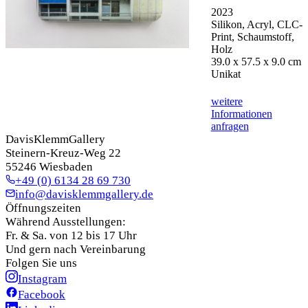
2023
Silikon, Acryl, CLC-
Print, Schaumstoff,
Holz
39.0 x 57.5 x 9.0 cm
Unikat
weitere
Informationen
anfragen
DavisKlemmGallery
Steinern-Kreuz-Weg 22
55246 Wiesbaden
+49 (0) 6134 28 69 730
info@davisklemmgallery.de
Öffnungszeiten
Während Ausstellungen:
Fr. & Sa. von 12 bis 17 Uhr
Und gern nach Vereinbarung
Folgen Sie uns
Instagram
Facebook