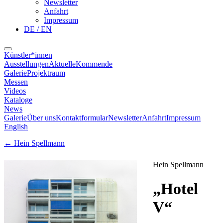
Newsletter
Anfahrt
Impressum
DE / EN
Künstler*innen
Ausstellungen
Aktuelle
Kommende
Galerie
Projektraum
Messen
Videos
Kataloge
News
Galerie
Über uns
Kontaktformular
Newsletter
Anfahrt
Impressum
English
←
Hein Spellmann
Hein Spellmann
„
Hotel
V
“